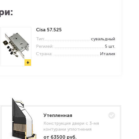
ри:
Cisa 57.525
Тип:
сувальдный
Регилей:
5 шт.
Страна:
Италия
+
Утепленная
Конструкция двери с 3-мя
контурами уплотнения
от 63500 руб.