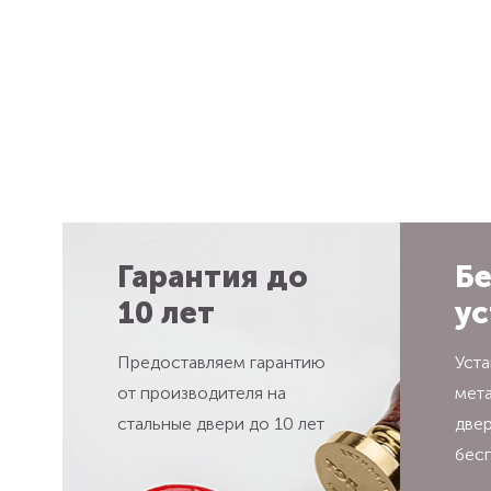
Гарантия до
Бе
10 лет
ус
Предоставляем гарантию
Уста
от производителя на
мет
стальные двери до 10 лет
две
бес