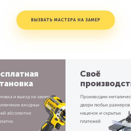
ВЫЗВАТЬ МАСТЕРА НА ЗАМЕР
сплатная
Своё
тановка
производст
новка и выезд на замер
Производим металиче
алличеких входных
двери любых размеров
рей абсолютно
наценок и скрытых
платно
платежей