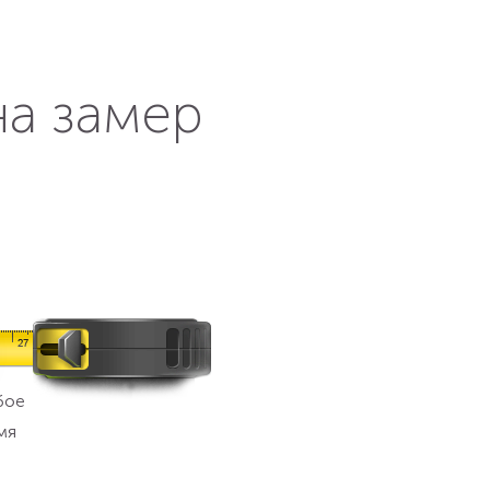
на замер
бое
мя