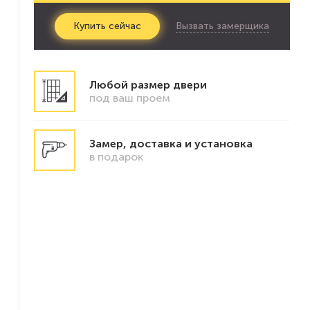
Вызвать замерщика
Купить
сейчас
Любой размер двери
под ваш проем
Замер, доставка и установка
в подарок