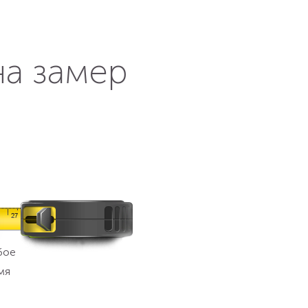
на замер
бое
мя