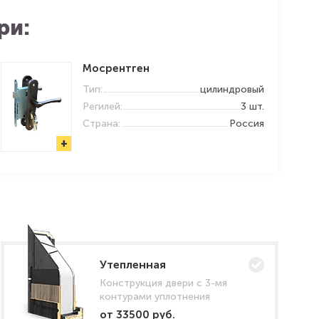
ри:
Мосрентген
Тип:
цилиндровый
Регилей:
3 шт.
Страна:
Россия
+
Утепленная
Конструкция двери с 3-мя
контурами уплотнения
от 33500 руб.