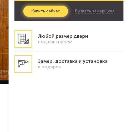
Вызвать замерщика
Купить
сейчас
Любой размер двери
под ваш проем
Замер, доставка и установка
в подарок