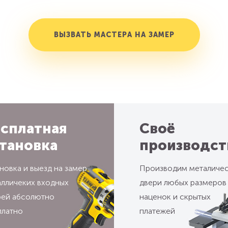
ВЫЗВАТЬ МАСТЕРА НА ЗАМЕР
сплатная
Своё
тановка
производст
новка и выезд на замер
Производим металиче
алличеких входных
двери любых размеров
рей абсолютно
наценок и скрытых
платно
платежей