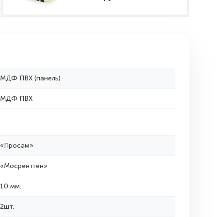
МДФ ПВХ (панель)
МДФ ПВХ
«Просам»
«Мосрентген»
10 мм.
2шт.