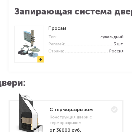
Запирающая система две
Просам
Тип:
сувальдный
Регилей:
3 шт.
Страна:
Россия
+
вери:
C терморазрывом
Конструкция двери с
терморазрывом
от 38000 руб.