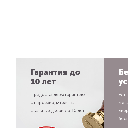
Гарантия до
Бе
10 лет
ус
Предоставляем гарантию
Уста
от производителя на
мет
стальные двери до 10 лет
две
бес