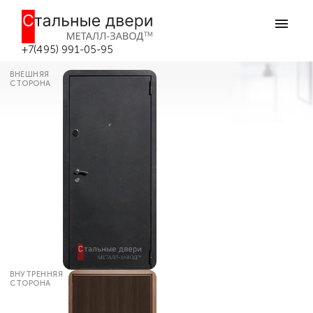
Главная
Каталог дверей
Входные двери эконом класса
Наружная бюджетная дверь ЭК-23 в
Москве
+7(495) 991-05-95
ВНЕШНЯЯ
СТОРОНА
ВНУТРЕННЯЯ
СТОРОНА