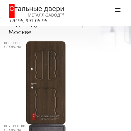
Главная
Каталог дверей
Металлические бронированные двери
Дверь сейф входная по
+7(495) 991-05-95
индивидуальным размерам №24 в
Москве
ВНЕШНЯЯ
СТОРОНА
ВНУТРЕННЯЯ
СТОРОНА