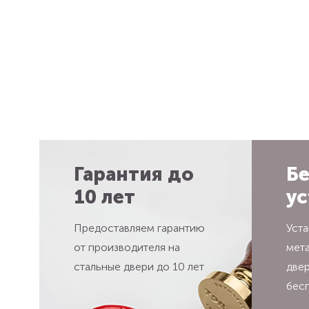
Гарантия до
Бе
10 лет
ус
Предоставляем гарантию
Уста
от производителя на
мет
стальные двери до 10 лет
две
бес