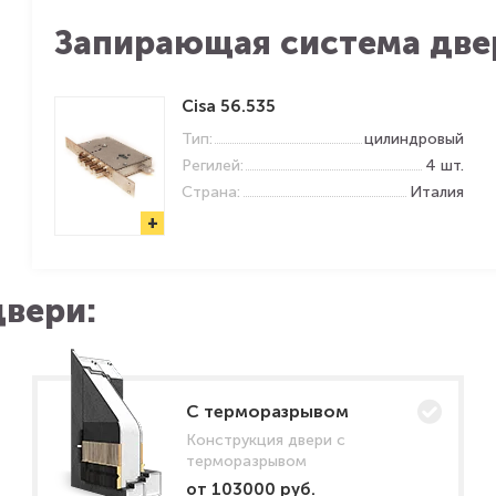
Запирающая система две
Cisa 56.535
Тип:
цилиндровый
Регилей:
4 шт.
Страна:
Италия
+
вери:
C терморазрывом
Конструкция двери с
терморазрывом
от 103000 руб.