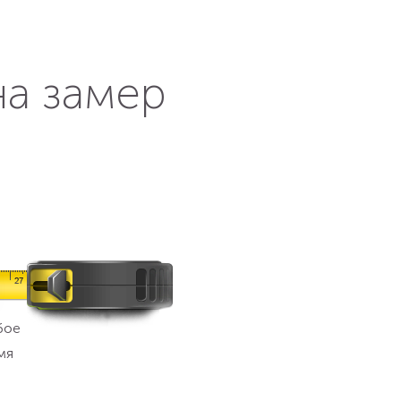
на замер
бое
мя