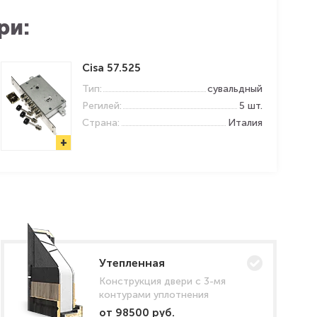
ри:
Cisa 57.525
Тип:
сувальдный
Регилей:
5 шт.
Страна:
Италия
+
Утепленная
Конструкция двери с 3-мя
контурами уплотнения
от 98500 руб.