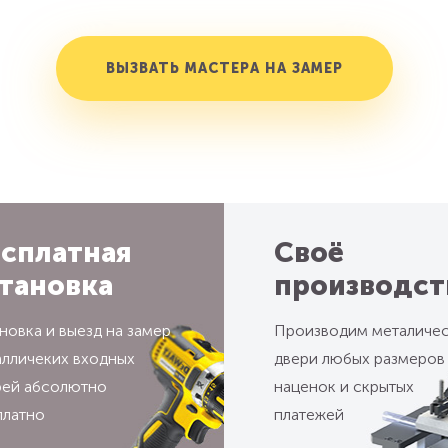
ВЫЗВАТЬ МАСТЕРА НА ЗАМЕР
сплатная
Своё
тановка
производст
новка и выезд на замер
Производим металиче
алличеких входных
двери любых размеров
рей абсолютно
наценок и скрытых
платно
платежей