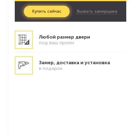
Вызвать замерщика
Купить
сейчас
Любой размер двери
под ваш проем
Замер, доставка и установка
в подарок